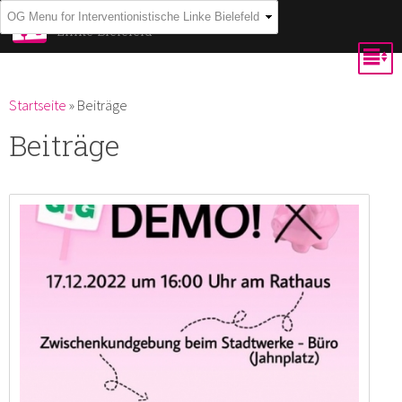
Direkt
Interventionistische
Linke Bielefeld
zum
Inhalt
Du bist hier
Startseite
»
Beiträge
Beiträge